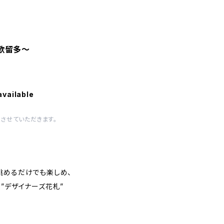
花歌留多～
available
させていただきます。
眺めるだけでも楽しめ、
”デザイナーズ花札”