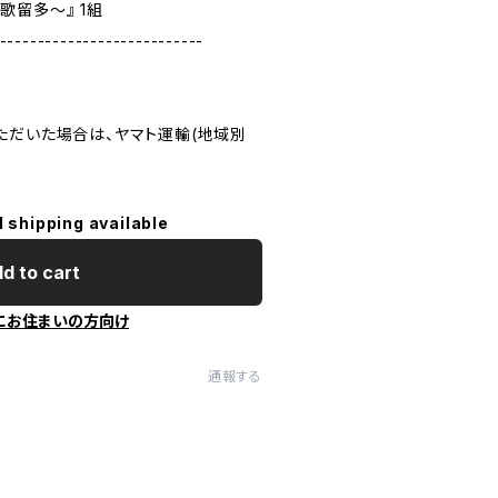
花歌留多～』 1組
---------------------------
ただいた場合は、ヤマト運輸(地域別
l shipping available
d to cart
にお住まいの方向け
通報する